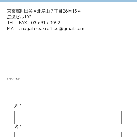
永井宏明行政書士事務所
東京都世田谷区北烏山７丁目26番15号
広瀬ビル103
TEL・FAX：
03-6315-9092
MAIL：
nagaihiroaki.office
@gmail.com
お問い合わせ
姓
*
名
*