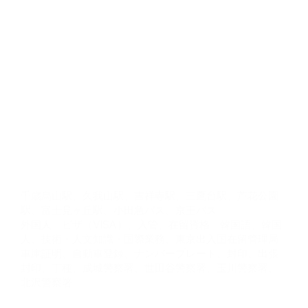
千歳烏山駅、久我山駅、吉祥寺駅、三鷹台駅、芦花公園
駅、富士見ヶ丘駅、小田急バス、京王バス
外国人、ビザ（VISA）、入管、在留資格、韓国語、韓国
人、技術・人文知識・国際業務、東京出入国在留管理局
車庫証明、自動車登録、ナンバープレート、封印、出張
封印、丁種、成城警察署、世田谷警察署、玉川警察署、
北沢警察署